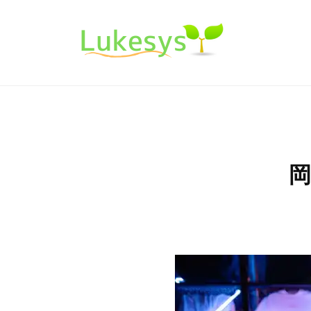
コ
ー
ン
ク
テ
シ
ル
ン
m
ス
ツ
a
ー
テ
k
へ
ム
ク
i
ス
シ
n
キ
ス
岡
g
ッ
テ
s
プ
ム
o
f
t
w
a