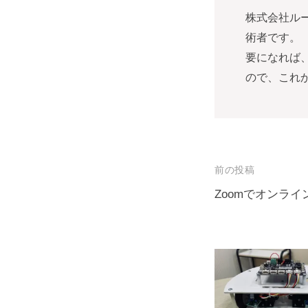
株式会社ル
術者です。
要になれば
ので、これ
投
前の投稿
稿
Zoomでオンラ
ナ
ビ
ゲ
ー