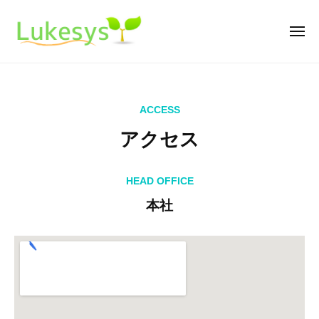
ル
ー
コ
ー
ン
ク
メ
ニ
テ
シ
ュ
ル
m
ー
ン
ス
ー
a
テ
ツ
k
ク
ム
へ
ア
ACCESS
i
シ
ス
n
アクセス
ク
ス
キ
g
テ
セ
ッ
s
ム
HEAD OFFICE
プ
o
ス
本社
f
2022
t
年
w
4
a
月
r
8
e
日