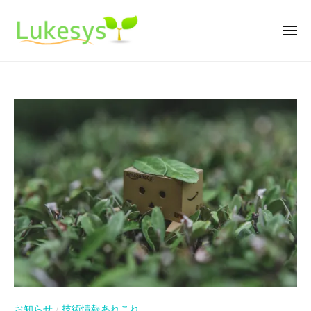
ル
ー
コ
ー
ン
ク
メ
ニ
テ
シ
ュ
ル
m
ー
ン
ス
ー
a
テ
ツ
k
ク
ム
へ
i
シ
ス
n
ス
キ
g
テ
ッ
s
ム
プ
o
f
t
w
a
r
e
お知らせ
技術情報あれこれ
/