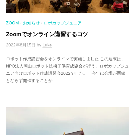
ZOOM
お知らせ
ロボカップジュニア
/
/
Zoomでオンライン講習するコツ
2022年8月15日
by
Luke
ロボット作成講習会をオンラインで実施しました この週末は、
NPO法人岡山ロボット技術子供育成協会が行う、ロボカップジュ
ニア向けロボット作成講習会2022でした。 今年は会場が閉鎖
とならず開催することが...