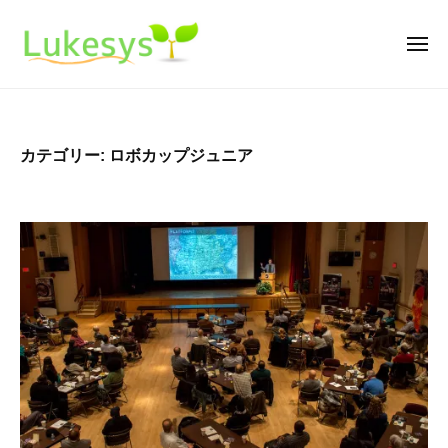
ル
ー
コ
ー
ン
ク
メ
ニ
テ
シ
ュ
ル
m
ー
ン
ス
ー
a
テ
ツ
k
ク
ム
へ
カテゴリー:
ロボカップジュニア
i
シ
ス
n
ス
キ
g
テ
ッ
s
ム
プ
o
f
t
w
a
r
e